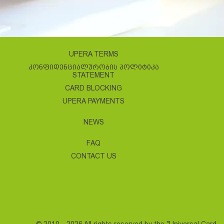
UPERA TERMS
ᲙᲝᲜᲤᲘᲓᲔᲜᲪᲘᲐᲚᲣᲠᲝᲑᲘᲡ ᲞᲝᲚᲘᲢᲘᲙᲐ
STATEMENT
CARD BLOCKING
UPERA PAYMENTS
NEWS
FAQ
CONTACT US