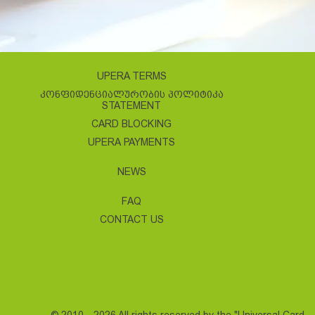
UPERA TERMS
ᲙᲝᲜᲤᲘᲓᲔᲜᲪᲘᲐᲚᲣᲠᲝᲑᲘᲡ ᲞᲝᲚᲘᲢᲘᲙᲐ
STATEMENT
CARD BLOCKING
UPERA PAYMENTS
NEWS
FAQ
CONTACT US