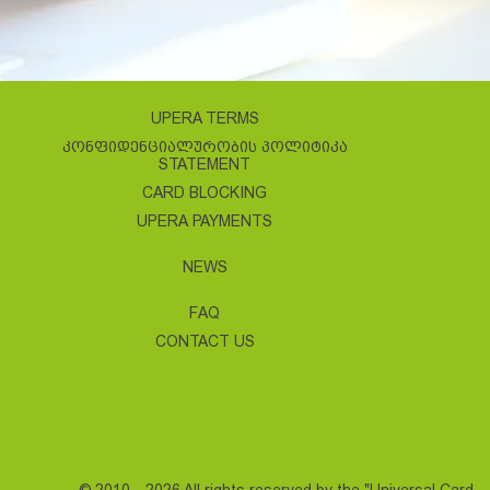
UPERA TERMS
ᲙᲝᲜᲤᲘᲓᲔᲜᲪᲘᲐᲚᲣᲠᲝᲑᲘᲡ ᲞᲝᲚᲘᲢᲘᲙᲐ
STATEMENT
CARD BLOCKING
UPERA PAYMENTS
NEWS
FAQ
CONTACT US