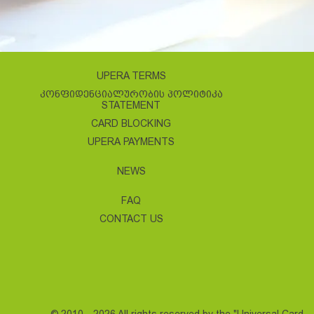
UPERA TERMS
ᲙᲝᲜᲤᲘᲓᲔᲜᲪᲘᲐᲚᲣᲠᲝᲑᲘᲡ ᲞᲝᲚᲘᲢᲘᲙᲐ
STATEMENT
CARD BLOCKING
UPERA PAYMENTS
NEWS
FAQ
CONTACT US