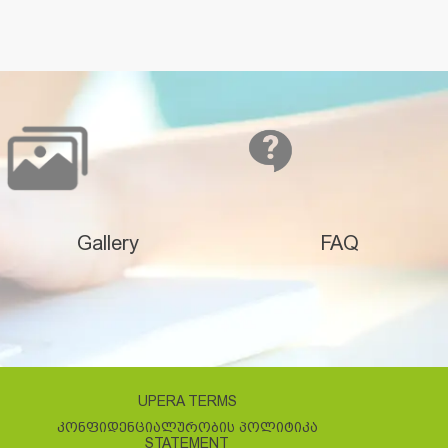
Gallery
FAQ
UPERA TERMS
ᲙᲝᲜᲤᲘᲓᲔᲜᲪᲘᲐᲚᲣᲠᲝᲑᲘᲡ ᲞᲝᲚᲘᲢᲘᲙᲐ
STATEMENT