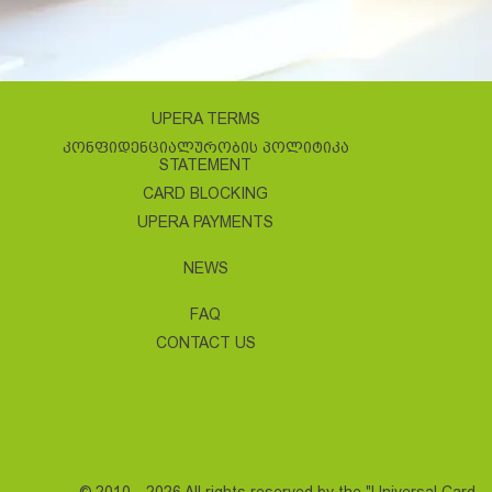
UPERA TERMS
ᲙᲝᲜᲤᲘᲓᲔᲜᲪᲘᲐᲚᲣᲠᲝᲑᲘᲡ ᲞᲝᲚᲘᲢᲘᲙᲐ
STATEMENT
CARD BLOCKING
UPERA PAYMENTS
NEWS
FAQ
CONTACT US