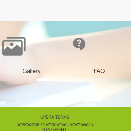
Gallery
FAQ
UPERA TERMS
ᲙᲝᲜᲤᲘᲓᲔᲜᲪᲘᲐᲚᲣᲠᲝᲑᲘᲡ ᲞᲝᲚᲘᲢᲘᲙᲐ
STATEMENT